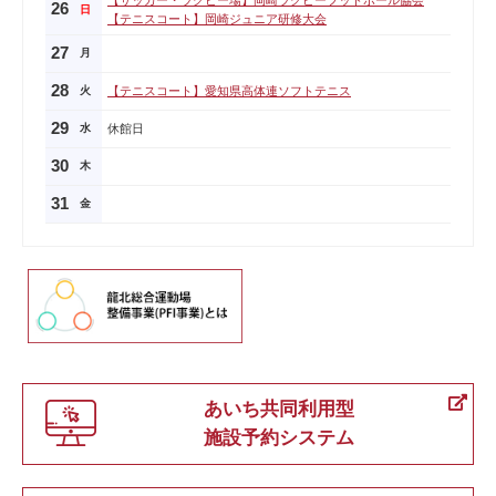
【サッカー・ラグビー場】岡崎ラグビーフットボール協会
26
日
【テニスコート】岡崎ジュニア研修大会
27
月
28
火
【テニスコート】愛知県高体連ソフトテニス
29
水
休館日
30
木
31
金
あいち共同利用型
施設予約システム