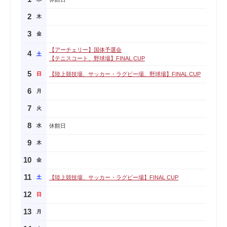
2
木
3
金
【アーチェリー】国体予選会
4
土
【テニスコート、野球場】FINAL CUP
5
日
【陸上競技場、サッカー・ラグビー場、野球場】FINAL CUP
6
月
7
火
8
水
休館日
9
木
10
金
11
土
【陸上競技場、サッカー・ラグビー場】FINAL CUP
12
日
13
月