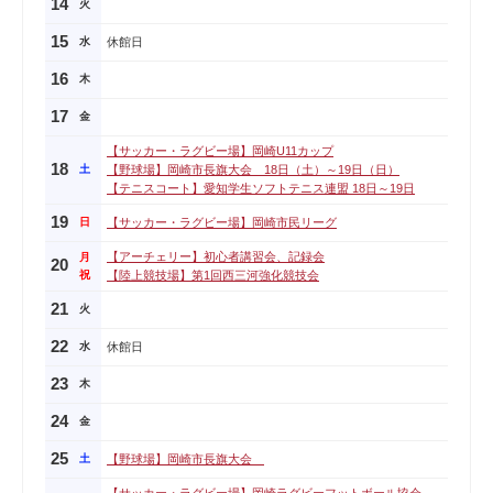
14
火
15
水
休館日
16
木
17
金
【サッカー・ラグビー場】岡崎U11カップ
18
土
【野球場】岡崎市長旗大会 18日（土）～19日（日）
【テニスコート】愛知学生ソフトテニス連盟 18日～19日
19
日
【サッカー・ラグビー場】岡崎市民リーグ
【アーチェリー】初心者講習会、記録会
月
20
祝
【陸上競技場】第1回西三河強化競技会
21
火
22
水
休館日
23
木
24
金
25
土
【野球場】岡崎市長旗大会