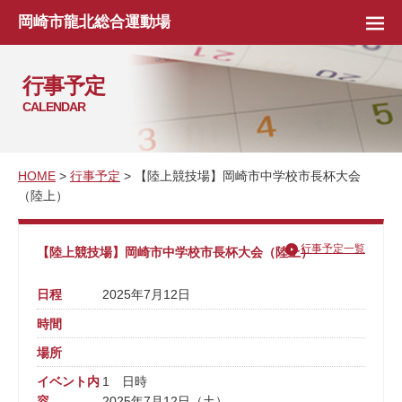
岡崎市龍北総合運動場
行事予定
CALENDAR
HOME
>
行事予定
> 【陸上競技場】岡崎市中学校市長杯大会
（陸上）
行事予定一覧
【陸上競技場】岡崎市中学校市長杯大会（陸上）
日程
2025年7月12日
時間
場所
イベント内
1 日時
容
2025年7月12日（土）